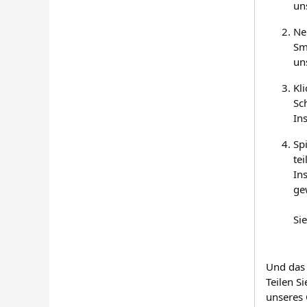
un
Ne
Sm
un
Kl
Sc
In
Sp
te
In
ge
Si
Und das 
Teilen S
unseres 