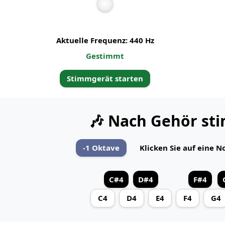
Aktuelle Frequenz:
440
Hz
Gestimmt
Stimmgerät starten
🎶 Nach Gehör st
-1 Oktave
Klicken Sie auf eine N
C#4
D#4
F#4
C4
D4
E4
F4
G4