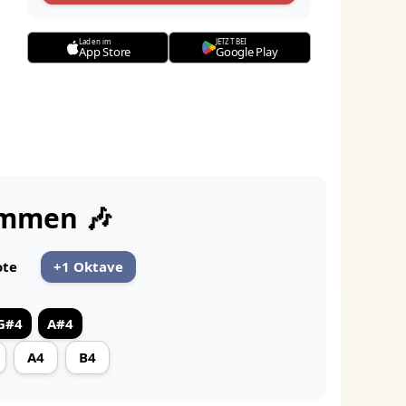
Laden im
JETZT BEI
App Store
Google Play
immen 🎶
ote
+1 Oktave
G#4
A#4
A4
B4