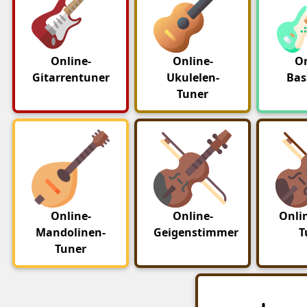
Online-
Online-
On
Gitarrentuner
Ukulelen-
Bas
Tuner
Online-
Online-
Onlin
Mandolinen-
Geigenstimmer
T
Tuner