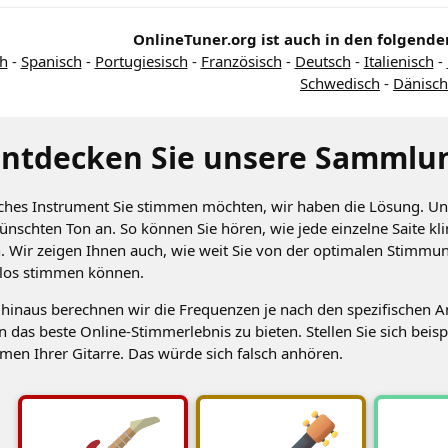
OnlineTuner.org ist auch in den folgend
ch
-
Spanisch
-
Portugiesisch
-
Französisch
-
Deutsch
-
Italienisch
-
Schwedisch
-
Dänisch
Entdecken Sie unsere Sammlun
ches Instrument Sie stimmen möchten, wir haben die Lösung. Uns
nschten Ton an. So können Sie hören, wie jede einzelne Saite kl
 Wir zeigen Ihnen auch, wie weit Sie von der optimalen Stimmung
los stimmen können.
hinaus berechnen wir die Frequenzen je nach den spezifischen A
 das beste Online-Stimmerlebnis zu bieten. Stellen Sie sich beis
men Ihrer Gitarre. Das würde sich falsch anhören.