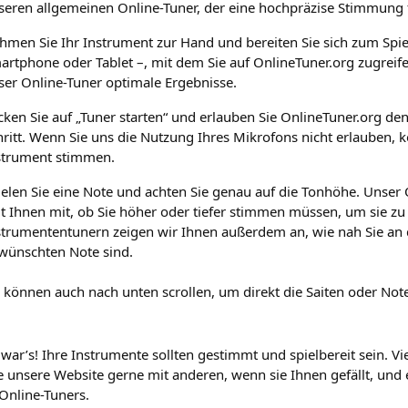
seren allgemeinen Online-Tuner, der eine hochpräzise Stimmung f
hmen Sie Ihr Instrument zur Hand und bereiten Sie sich zum Spiele
artphone oder Tablet –, mit dem Sie auf OnlineTuner.org zugreife
ser Online-Tuner optimale Ergebnisse.
icken Sie auf „Tuner starten“ und erlauben Sie OnlineTuner.org den 
hritt. Wenn Sie uns die Nutzung Ihres Mikrofons nicht erlauben, k
strument stimmen.
ielen Sie eine Note und achten Sie genau auf die Tonhöhe. Unser
ilt Ihnen mit, ob Sie höher oder tiefer stimmen müssen, um sie zu
strumententunern zeigen wir Ihnen außerdem an, wie nah Sie an 
wünschten Note sind.
e können auch nach unten scrollen, um direkt die Saiten oder No
war’s! Ihre Instrumente sollten gestimmt und spielbereit sein. V
ie unsere Website gerne mit anderen, wenn sie Ihnen gefällt, un
Online-Tuners.