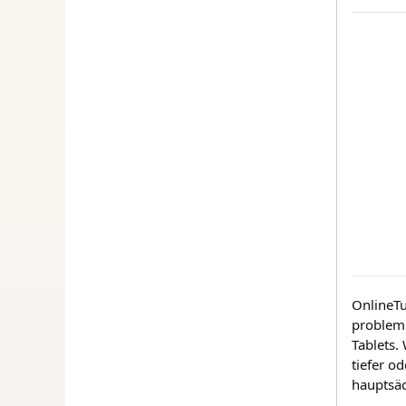
OnlineTu
probleml
Tablets.
tiefer o
hauptsäc