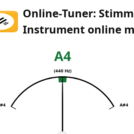
Online-Tuner: Stimm
Instrument online m
A4
(
440
Hz)
#4
A#4