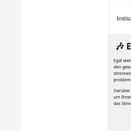
Englis
🎶 
Egal wel
den gewü
stimmen.
problem
Darüber 
um Ihnen
das Stim