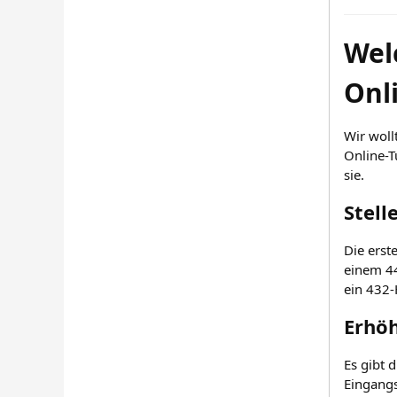
Wel
Onl
Wir woll
Online-T
sie.
Stell
Die erst
einem 44
ein 432-
Erhöh
Es gibt 
Eingangs